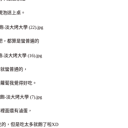
現泡送上桌。
吧，都算是蠻普遍的
物就蠻普通的，
漬蘿蔔我覺得好吃。
飯裡面還有滷蛋，
吃的，但是吃太多就飽了啦XD