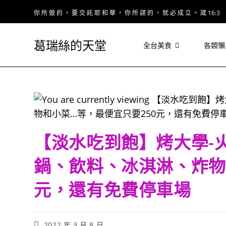
Skip
你 所 做 的 ， 要 交 託 耶 和 華 ， 你 所 謀 的 ， 就 必 成 立 。 箴 16:3
to
content
葛瑞絲的天堂
全台美食
各類懶
【淡水吃到飽】烤大學-
鍋、飲料、冰淇淋、炸物
元，還有免費停車場
Post
2022 年 3 月 8 日