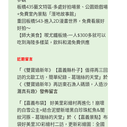
板橋435藝文特區-多處好拍場景、公園遊戲場
+免費室內景點「溼地故事館」
重回板橋543-進入2D漫畫世界，免費看展好
好拍～
【師大美食】喫尤鐵板燒-一人$300多就可以
吃到海陸多樣菜，飲料和湯免費供應
近期留言
「
《雙寶過新年》【嘉義縣朴子】值得再三回
訪的北歐工坊，簡單紀錄 – 葛瑞絲的天堂
」於
〈
《雙寶過新年》再訪東石漁人碼頭，人造沙
灘真有趣
〉發佈留言
「
【嘉義布袋】 好美里彩繪村再進化！崩壞
的白雪公主+結合泥塑新增黑白珍珠魟魚&闇
紋河豚 – 葛瑞絲的天堂
」於〈
【嘉義景點】布
袋好美里3D彩繪村二訪，更新彩繪圖：全國