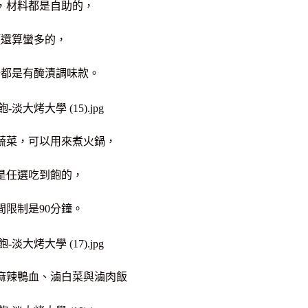
，材料都是自助的，
項還算蠻多的，
分都是有醃漬調味款。
蔬菜，可以用來煮火鍋，
是任選吃到飽的，
間限制是90分鐘。
麻辣鴨血、滷白菜與滷肉飯