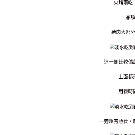
火烤兩吃
品
豬肉大部
這一側比較偏
上面都
用餐時
一旁還有熱食，