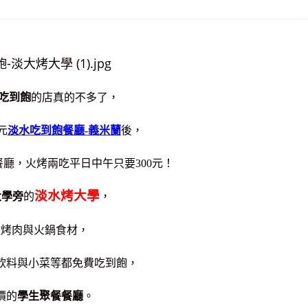
元吃到飽
的店真的不多了，
元
淡水吃到飽餐廳-義米蘭
後，
廳，火烤兩吃平日中午只要300元！
淡水烤大學
大學旁
的
，
款烤肉與火鍋食材，
飲料與小菜等都免費吃到飽，
價的
學生聚餐餐廳
。