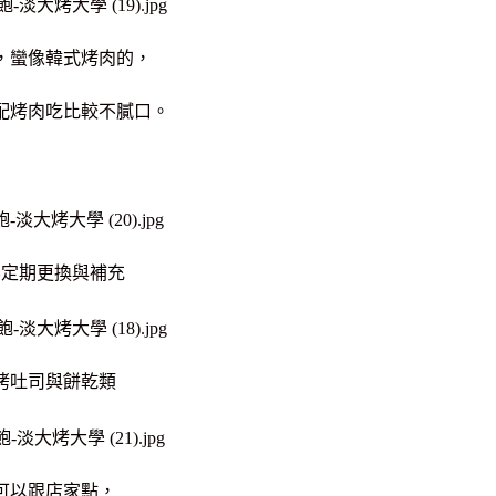
，蠻像韓式烤肉的，
配烤肉吃比較不膩口。
不定期更換與補充
烤吐司與餅乾類
可以跟店家點，