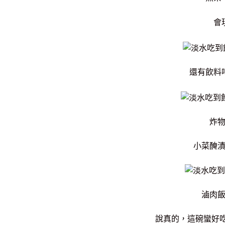
會
還有飲料
炸
小菜醃
滷肉
說真的，這碗蠻好