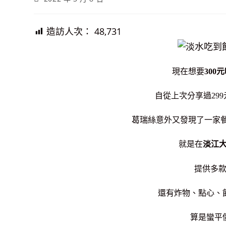
published:
造訪人次：
48,731
現在想要
300
自從上次分享過299
葛瑞絲意外又發現了一家餐
就是在
淡江
提供多
還有炸物、點心、
算是蠻平