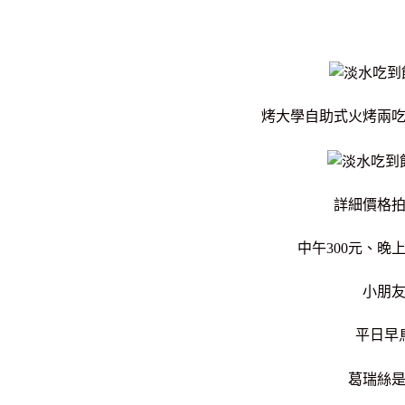
烤大學自助式火烤兩
詳細價格
中午300元、晚
小朋
平日早
葛瑞絲