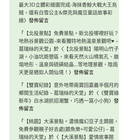
最大3D立體彩繪圖完成-海抹香鯨大戰大王烏
賊，還有白雪公主&傑克與魔豆童話故事彩
繪
〉發佈留言
「
【北投景點】免費景點。新北投哪裡好玩？
地熱谷景觀公園–來看獨特地熱溫泉景觀吧♥ –
葛瑞絲的天堂
」於〈
【北投景點】陽明山竹子
湖。小油坑遊憩區，來看天然火山噴氣孔、崩
塌地形、溫泉與硫磺結晶…等地理景觀，陰雨
天更是猶如人間仙境！
〉發佈留言
「
【雙寶紀錄】意外地帶兩寶回嘉義半個月的
鄉間生活紀錄 – 葛瑞絲的天堂
」於〈
《雙寶過
新年》白水湖抓招潮蟹，巧遇一窩小小狗
〉發
佈留言
「
【桃園】大溪景點。濃情魔幻豆子主題館，
免費參觀親子好去處(餵魚樂+可愛公仔) – 葛
瑞絲的天堂
」於〈
【大溪景點】愛情故事館