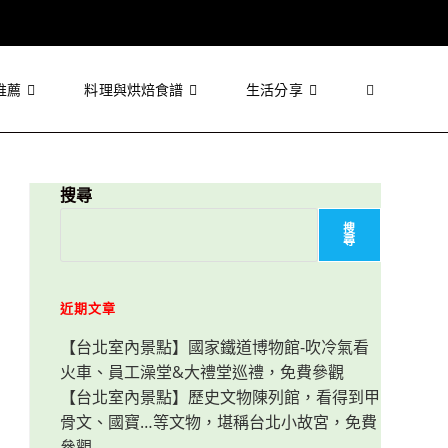
推薦
料理與烘焙食譜
生活分享
Toggle
website
搜尋
搜
尋
search
近期文章
【台北室內景點】國家鐵道博物館-吹冷氣看
火車、員工澡堂&大禮堂巡禮，免費參觀
【台北室內景點】歷史文物陳列館，看得到甲
骨文、國寶…等文物，堪稱台北小故宮，免費
參觀