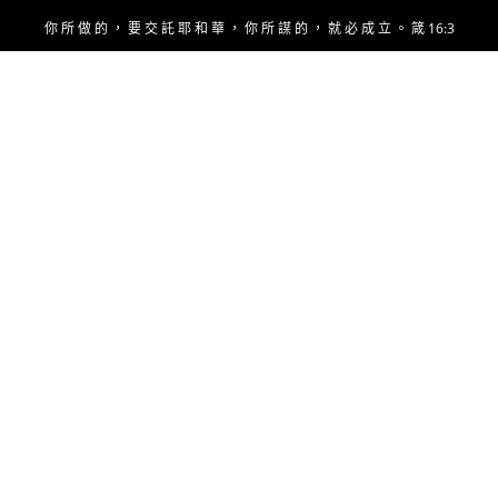
Skip
你 所 做 的 ， 要 交 託 耶 和 華 ， 你 所 謀 的 ， 就 必 成 立 。 箴 16:3
to
content