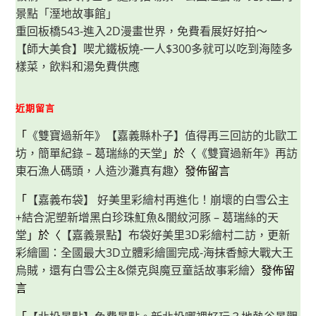
景點「溼地故事館」
重回板橋543-進入2D漫畫世界，免費看展好好拍～
【師大美食】喫尤鐵板燒-一人$300多就可以吃到海陸多
樣菜，飲料和湯免費供應
近期留言
「
《雙寶過新年》【嘉義縣朴子】值得再三回訪的北歐工
坊，簡單紀錄 – 葛瑞絲的天堂
」於〈
《雙寶過新年》再訪
東石漁人碼頭，人造沙灘真有趣
〉發佈留言
「
【嘉義布袋】 好美里彩繪村再進化！崩壞的白雪公主
+結合泥塑新增黑白珍珠魟魚&闇紋河豚 – 葛瑞絲的天
堂
」於〈
【嘉義景點】布袋好美里3D彩繪村二訪，更新
彩繪圖：全國最大3D立體彩繪圖完成-海抹香鯨大戰大王
烏賊，還有白雪公主&傑克與魔豆童話故事彩繪
〉發佈留
言