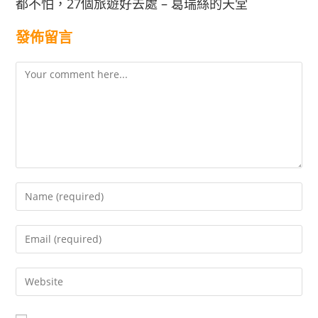
都不怕，27個旅遊好去處 – 葛瑞絲的天堂
發佈留言
Comment
Enter
your
name
Enter
or
your
username
email
to
Enter
address
comment
your
to
website
comment