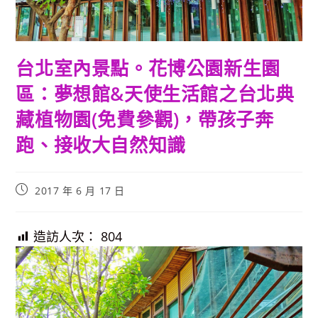
台北室內景點。花博公園新生園
區：夢想館&天使生活館之台北典
藏植物園(免費參觀)，帶孩子奔
跑、接收大自然知識
Post
2017 年 6 月 17 日
published:
造訪人次：
804