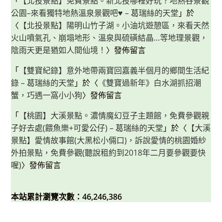
「
【北投景點】免費景點。新北投哪裡好玩？地熱谷景觀
公園–來看獨特地熱溫泉景觀吧♥ – 葛瑞絲的天堂
」於
〈
【北投景點】陽明山竹子湖。小油坑遊憩區，來看天然
火山噴氣孔、崩塌地形、溫泉與硫磺結晶…等地理景觀，
陰雨天更是猶如人間仙境！
〉發佈留言
「
【雙寶紀錄】意外地帶兩寶回嘉義半個月的鄉間生活紀
錄 – 葛瑞絲的天堂
」於〈
《雙寶過新年》白水湖抓招潮
蟹，巧遇一窩小小狗
〉發佈留言
「
【桃園】大溪景點。濃情魔幻豆子主題館，免費參觀親
子好去處(餵魚樂+可愛公仔) – 葛瑞絲的天堂
」於〈
【大溪
景點】愛情故事館(大黑松小倆口)，訴說愛情的桃園婚紗
外拍景點，免費參觀(聽說租約到2018年二月要參觀要快
喔)
〉發佈留言
本站累計瀏覽次數：46,246,386