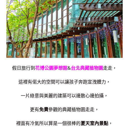
假日旅行到
花博公園夢想館
&
台北典藏植物園
走走，
這裡有偌大的空間可以讓孩子奔跑宣洩體力，
一片綠意與美麗的建築可以邊散心邊拍攝，
更有
免費
參觀的典藏植物園走走，
裡面有冷氣所以算是一個很棒的
夏天室內景點
，