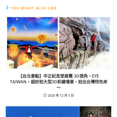
e
YOU MIGHT ALSO LIKE
b
o
o
k
【台北景點】中正紀念堂展覽-3D視角‧EYE
TAIWAN，超好拍大型3D彩繪場景，拍出台灣特色來
～
2020 年 12 月 5 日