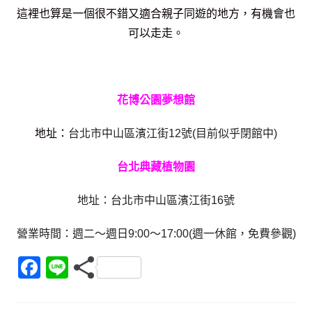
這裡也算是一個很不錯又適合親子同遊的地方，
有機會也
可以走走。
花博公園夢想館
地址：
台北市中山區濱江街12號(目前似乎閉館中)
台北典藏植物園
地址：台北市中山區濱江街16號
營業時間：週二～週日9:00～17:00(週一休館，免費參觀)
F
Li
a
n
c
e