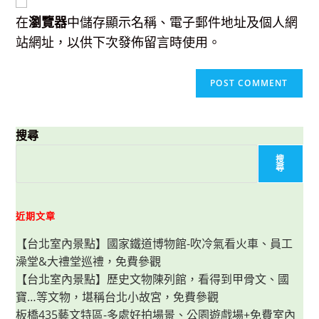
URL
(optional)
在
瀏覽器
中儲存顯示名稱、電子郵件地址及個人網
站網址，以供下次發佈留言時使用。
搜尋
搜
尋
近期文章
【台北室內景點】國家鐵道博物館-吹冷氣看火車、員工
澡堂&大禮堂巡禮，免費參觀
【台北室內景點】歷史文物陳列館，看得到甲骨文、國
寶…等文物，堪稱台北小故宮，免費參觀
板橋435藝文特區-多處好拍場景、公園遊戲場+免費室內