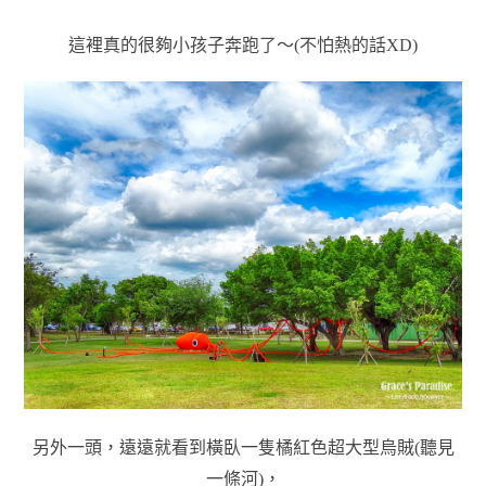
這裡真的很夠小孩子奔跑了～(不怕熱的話XD)
另外一頭，遠遠就看到橫臥一隻橘紅色超大型烏賊(聽見
一條河)，