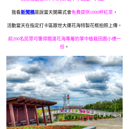
我看
新聞稿
是說當天開幕式會
免費提供1000杯紅茶
，
活動當天在指定打卡區跟世大運花海特製花框拍照上傳，
前200名民眾可獲得關渡花海專屬的掌中植栽田園小禮一
份
。