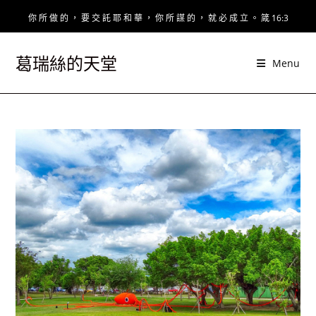
Skip
你 所 做 的 ， 要 交 託 耶 和 華 ， 你 所 謀 的 ， 就 必 成 立 。 箴 16:3
to
content
葛瑞絲的天堂
Menu