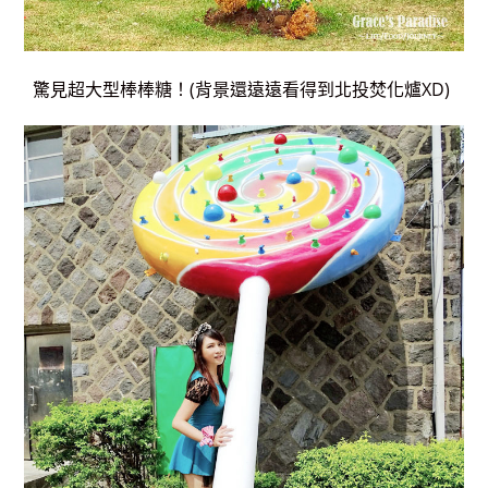
驚見超大型棒棒糖！(背景還遠遠看得到北投焚化爐XD)