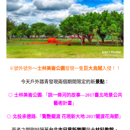
※號外號外～
士林美崙公園
發現一隻
巨大烏賊
入侵！！
今天戶外踏青發現兩個期間限定的新
景點
：
◎
士林美崙公園
-「
說一條河的故事—2017臺北地景公共
藝術計畫
」
◎
北投承德路
-「
驚艷關渡 花現新大地-2017關渡花海節
」
兩者之間剛好隔著
台北市兒童新樂園
與
士林科教館
，