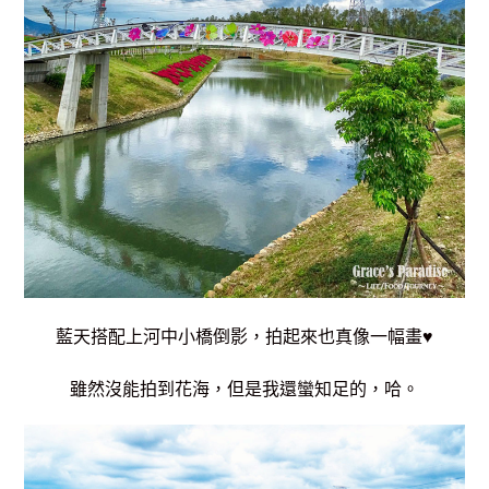
藍天搭配上河中小橋倒影，拍起來也真像一幅畫♥
雖然沒能拍到花海，但是我還蠻知足的，哈。