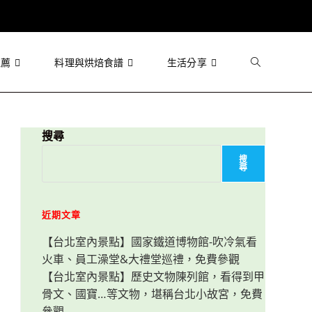
推薦
料理與烘焙食譜
生活分享
Toggle
website
搜尋
搜
尋
search
近期文章
【台北室內景點】國家鐵道博物館-吹冷氣看
火車、員工澡堂&大禮堂巡禮，免費參觀
【台北室內景點】歷史文物陳列館，看得到甲
骨文、國寶…等文物，堪稱台北小故宮，免費
參觀