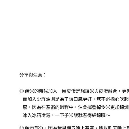
分享與注意：
◎ 醃米的時候加入一顆皮蛋是想讓米與皮蛋融合，更
而加入少許油則是為了讓口感更好，您不必擔心吃起
感，因為在煮粥的過程中，油會揮發掉令米更加綿爛
冰入冰箱冷藏，一下子米飯就煮得綿綿囉～
◎ 醃肉部分，因為我星期五晚上有空，所以昨天晚上