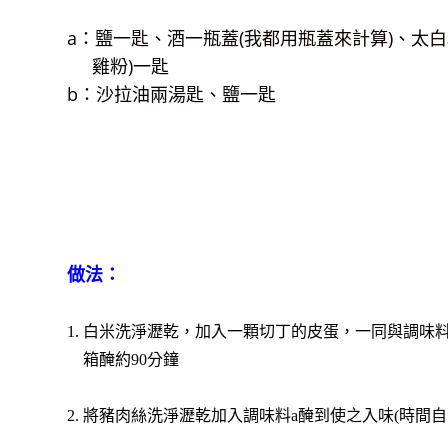
a：鹽一匙、酒一瓶蓋(我都用瓶蓋來計算)、太白
雞粉)一匙
b：沙拉油兩湯匙、鹽一匙
做法：
1. 白米洗淨瀝乾，加入一顆切丁的皮蛋，一同與調味
箱醃約90分鐘
2. 將豬肉絲洗淨瀝乾加入調味料a醃到使之入味(時間自