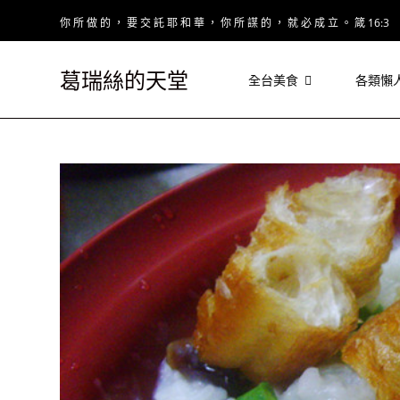
Skip
你 所 做 的 ， 要 交 託 耶 和 華 ， 你 所 謀 的 ， 就 必 成 立 。 箴 16:3
to
content
葛瑞絲的天堂
全台美食
各類懶