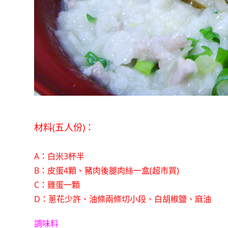
材料(五人份)：
A：白米3杯半
B：皮蛋4顆、豬肉後腿肉絲一盒(超市買)
C：雞蛋一顆
D：蔥花少許、油條兩條切小段、白胡椒鹽、麻油
調味料