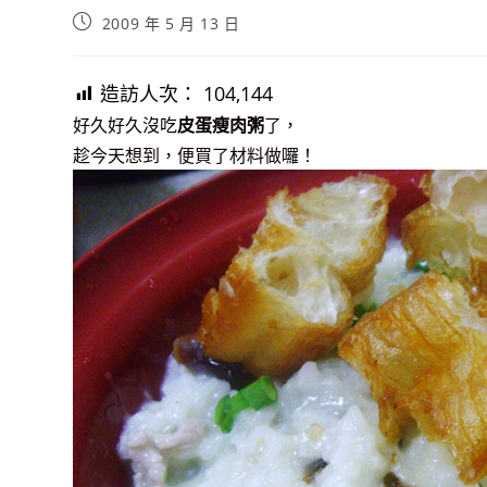
Post
2009 年 5 月 13 日
published:
造訪人次：
104,144
好久好久沒吃
皮蛋瘦肉粥
了，
趁今天想到，便買了材料做囉！