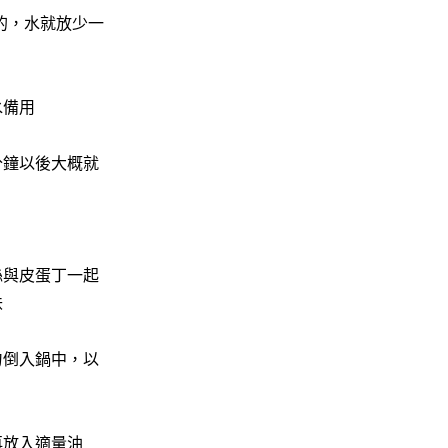
點的，水就放少一
水備用
分鐘以後大概就
絲與皮蛋丁一起
味
勻倒入鍋中，以
再放入適量油