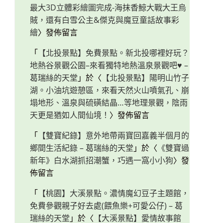
最大3D立體彩繪圖完成-海抹香鯨大戰大王烏
賊，還有白雪公主&傑克與魔豆童話故事彩
繪
〉發佈留言
「
【北投景點】免費景點。新北投哪裡好玩？
地熱谷景觀公園–來看獨特地熱溫泉景觀吧♥ –
葛瑞絲的天堂
」於〈
【北投景點】陽明山竹子
湖。小油坑遊憩區，來看天然火山噴氣孔、崩
塌地形、溫泉與硫磺結晶…等地理景觀，陰雨
天更是猶如人間仙境！
〉發佈留言
「
【雙寶紀錄】意外地帶兩寶回嘉義半個月的
鄉間生活紀錄 – 葛瑞絲的天堂
」於〈
《雙寶過
新年》白水湖抓招潮蟹，巧遇一窩小小狗
〉發
佈留言
「
【桃園】大溪景點。濃情魔幻豆子主題館，
免費參觀親子好去處(餵魚樂+可愛公仔) – 葛
瑞絲的天堂
」於〈
【大溪景點】愛情故事館