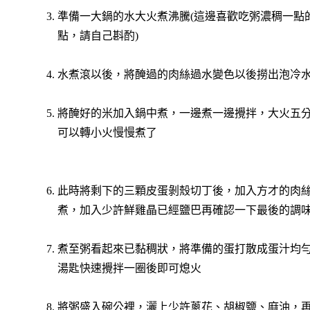
3. 準備一大鍋的水大火煮沸騰(這邊喜歡吃粥濃稠一
點，請自己斟酌)
4. 水煮滾以後，將醃過的肉絲過水變色以後撈出泡冷
5. 將醃好的米加入鍋中煮，一邊煮一邊攪拌，大火五
可以轉小火慢慢煮了
6. 此時將剩下的三顆皮蛋剝殼切丁後，加入方才的肉
煮，加入少許鮮雞晶已經鹽巴再確認一下最後的調
7. 煮至粥看起來已黏稠狀，將準備的蛋打散成蛋汁均
湯匙快速攪拌一圈後即可熄火
8. 將粥盛入碗公裡，灑上少許蔥花、胡椒鹽、麻油，