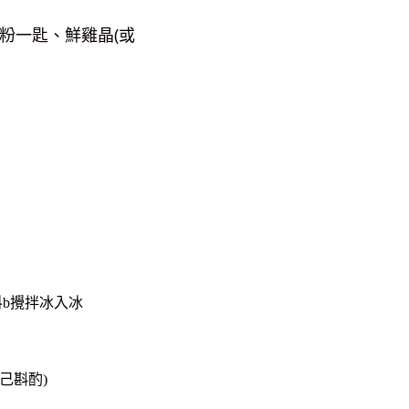
粉一匙、鮮雞晶(或
料b攪拌冰入冰
己斟酌)