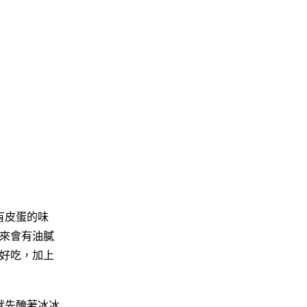
有皮蛋的味
來會有油膩
好吃，加上
就先醃著冰冰