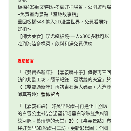
板橋435藝文特區-多處好拍場景、公園遊戲場
+免費室內景點「溼地故事館」
重回板橋543-進入2D漫畫世界，免費看展好
好拍～
【師大美食】喫尤鐵板燒-一人$300多就可以
吃到海陸多樣菜，飲料和湯免費供應
近期留言
「
《雙寶過新年》【嘉義縣朴子】值得再三回
訪的北歐工坊，簡單紀錄 – 葛瑞絲的天堂
」於
〈
《雙寶過新年》再訪東石漁人碼頭，人造沙
灘真有趣
〉發佈留言
「
【嘉義布袋】 好美里彩繪村再進化！崩壞
的白雪公主+結合泥塑新增黑白珍珠魟魚&闇
紋河豚 – 葛瑞絲的天堂
」於〈
【嘉義景點】布
袋好美里3D彩繪村二訪，更新彩繪圖：全國