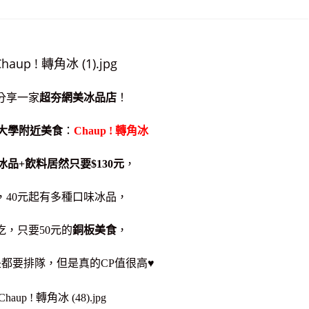
分享一家
超夯網美冰品店
！
大學附近美食
：
Chaup ! 轉角冰
冰品+飲料居然只要$130元
，
，40元起有多種口味冰品，
吃，只要50元的
銅板美食
，
都要排隊，但是真的CP值很高♥