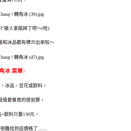
I”被人家摳掉了吧～(哈)
飯和冰品都有標示出來啦～
角冰 菜單↑
餐、冰品、豆花或飲料，
超值套餐真的很划算，
+飲料只要130元，
的很難找到這價格了……