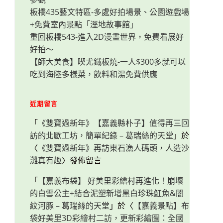
板橋435藝文特區-多處好拍場景、公園遊戲場
+免費室內景點「溼地故事館」
重回板橋543-進入2D漫畫世界，免費看展好
好拍～
【師大美食】喫尤鐵板燒-一人$300多就可以
吃到海陸多樣菜，飲料和湯免費供應
近期留言
「
《雙寶過新年》【嘉義縣朴子】值得再三回
訪的北歐工坊，簡單紀錄 – 葛瑞絲的天堂
」於
〈
《雙寶過新年》再訪東石漁人碼頭，人造沙
灘真有趣
〉發佈留言
「
【嘉義布袋】 好美里彩繪村再進化！崩壞
的白雪公主+結合泥塑新增黑白珍珠魟魚&闇
紋河豚 – 葛瑞絲的天堂
」於〈
【嘉義景點】布
袋好美里3D彩繪村二訪，更新彩繪圖：全國