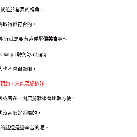
面就位於巷弄的轉角，
稱取得挺符合的，
附近就是要有這種
平價美食
啊～
大也不會很顯眼，
夠預約，只能現場排隊，
段或者在一開店前就來會比較方便，
也沒甚麼好遮陽的，
候的話還是蠻辛苦的喔。