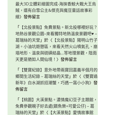
最大3D立體彩繪圖完成-海抹香鯨大戰大王烏
賊，還有白雪公主&傑克與魔豆童話故事彩
繪
〉發佈留言
「
【北投景點】免費景點。新北投哪裡好玩？
地熱谷景觀公園–來看獨特地熱溫泉景觀吧♥ –
葛瑞絲的天堂
」於〈
【北投景點】陽明山竹子
湖。小油坑遊憩區，來看天然火山噴氣孔、崩
塌地形、溫泉與硫磺結晶…等地理景觀，陰雨
天更是猶如人間仙境！
〉發佈留言
「
【雙寶紀錄】意外地帶兩寶回嘉義半個月的
鄉間生活紀錄 – 葛瑞絲的天堂
」於〈
《雙寶過
新年》白水湖抓招潮蟹，巧遇一窩小小狗
〉發
佈留言
「
【桃園】大溪景點。濃情魔幻豆子主題館，
免費參觀親子好去處(餵魚樂+可愛公仔) – 葛
瑞絲的天堂
」於〈
【大溪景點】愛情故事館