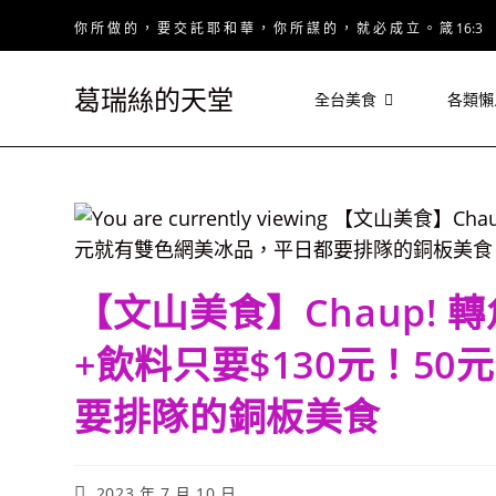
Skip
你 所 做 的 ， 要 交 託 耶 和 華 ， 你 所 謀 的 ， 就 必 成 立 。 箴 16:3
to
content
葛瑞絲的天堂
全台美食
各類懶
【文山美食】Chaup! 
+飲料只要$130元！5
要排隊的銅板美食
Post
2023 年 7 月 10 日