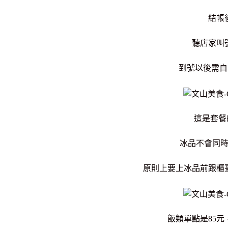
結帳
聽店家叫
到號以後需
這是套餐
冰品不會同
原則上要上冰品前跟櫃
飯類單點是85