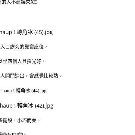
高的人不建議來XD
擇入口處旁的靠窗座位，
以坐四個人且採光好，
有人開門進出，會感覺比較熱。
多擺設，小巧而美，
覺蠻有FU的。