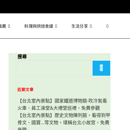
推薦
料理與烘焙食譜
生活分享
Toggle
website
搜尋
搜
尋
search
近期文章
【台北室內景點】國家鐵道博物館-吹冷氣看
火車、員工澡堂&大禮堂巡禮，免費參觀
【台北室內景點】歷史文物陳列館，看得到甲
骨文、國寶…等文物，堪稱台北小故宮，免費
參觀