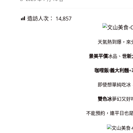
published:
造訪人次：
14,857
天氣熱到爆，來
景美平價
冰品、
世新
咖哩飯/義大利麵+
即使想單純吃冰
雙色冰
夢幻又好
不能預約，連平日也是