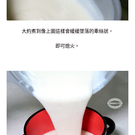
大約煮到像上圖這樣會緩緩墜落的牽絲狀，
即可熄火。