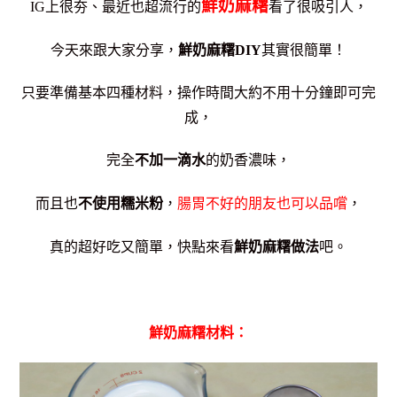
鮮奶麻糬
IG上很夯、最近也超流行的
看了很吸引人，
今天來跟大家分享，
鮮奶麻糬DIY
其實很簡單！
只要準備基本四種材料，操作時間大約不用十分鐘即可完
成，
完全
不加一滴水
的奶香濃味，
而且也
不使用糯米粉
，
腸胃不好的朋友也可以品嚐
，
真的超好吃又簡單，快點來看
鮮奶麻糬做法
吧。
鮮奶麻糬材料：