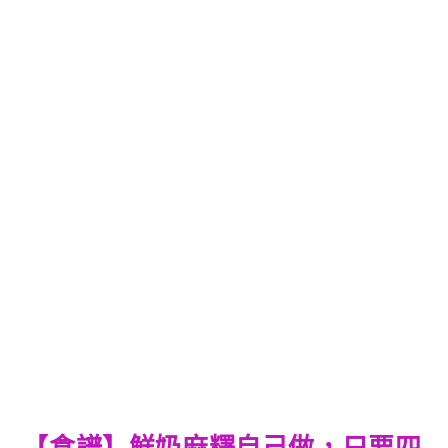
【食譜】鮮奶麻糬自己做，只要四