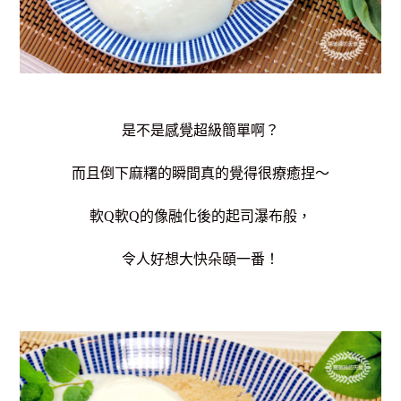
是不是感覺超級簡單啊？
而且倒下麻糬的瞬間真的覺得很療癒捏～
軟Q軟Q的像融化後的起司瀑布般，
令人好想大快朵頤一番！