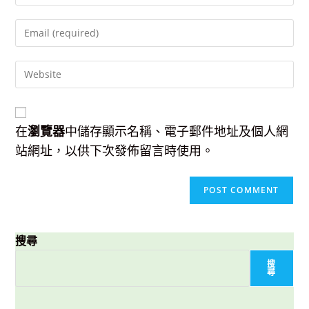
name
Enter
or
your
username
email
to
Enter
address
comment
your
to
website
comment
URL
(optional)
在
瀏覽器
中儲存顯示名稱、電子郵件地址及個人網
站網址，以供下次發佈留言時使用。
搜尋
搜
尋