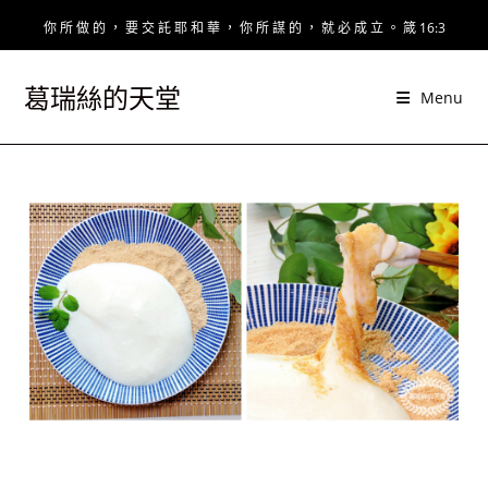
Skip
你 所 做 的 ， 要 交 託 耶 和 華 ， 你 所 謀 的 ， 就 必 成 立 。 箴 16:3
to
content
葛瑞絲的天堂
Menu