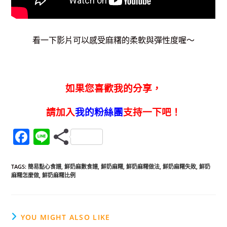
看一下影片可以感受麻糬的柔軟與彈性度喔～
如果您喜歡我的分享，
請加入
我的粉絲團
支持一下吧！
F
Li
a
n
c
e
TAGS
:
簡易點心食譜
,
鮮奶麻數食譜
,
鮮奶麻糬
,
鮮奶麻糬做法
,
鮮奶麻糬失敗
,
鮮奶
麻糬怎麼做
,
鮮奶麻糬比例
e
b
o
YOU MIGHT ALSO LIKE