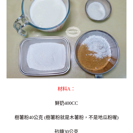
材料A：
鮮奶400CC
樹薯粉40公克 (樹薯粉就是木薯粉，不是地瓜粉喔)
砂糖30公克