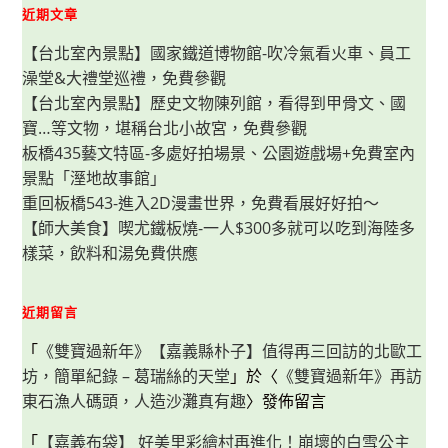
近期文章
【台北室內景點】國家鐵道博物館-吹冷氣看火車、員工
澡堂&大禮堂巡禮，免費參觀
【台北室內景點】歷史文物陳列館，看得到甲骨文、國
寶…等文物，堪稱台北小故宮，免費參觀
板橋435藝文特區-多處好拍場景、公園遊戲場+免費室內
景點「溼地故事館」
重回板橋543-進入2D漫畫世界，免費看展好好拍～
【師大美食】喫尤鐵板燒-一人$300多就可以吃到海陸多
樣菜，飲料和湯免費供應
近期留言
「
《雙寶過新年》【嘉義縣朴子】值得再三回訪的北歐工
坊，簡單紀錄 – 葛瑞絲的天堂
」於〈
《雙寶過新年》再訪
東石漁人碼頭，人造沙灘真有趣
〉發佈留言
「
【嘉義布袋】 好美里彩繪村再進化！崩壞的白雪公主