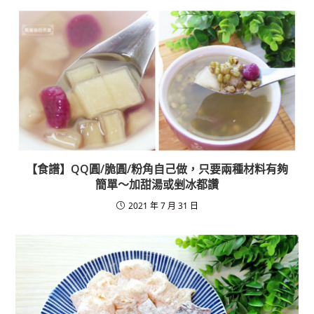
o
k
【食譜】QQ圓/脆圓/粉角自己做，只要兩種材料有夠
簡單～加甜湯或剉冰都讚
2021 年 7 月 31 日