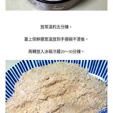
放常溫約五分鐘，
蓋上保鮮膜室溫放到手摸碗不燙後，
再轉放入冰箱冷藏20～30分鐘。