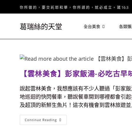
Skip
你 所 做 的 ， 要 交 託 耶 和 華 ， 你 所 謀 的 ， 就 必 成 立 。 箴 16:3
to
content
葛瑞絲的天堂
全台美食
各類懶
【雲林美食】彭家飯湯-必吃古早
說起雲林美食，我想應該有不少人聽過「彭家飯
地巡迴的快閃餐車，聽說餐車開到哪裡都會引起
及超頂的新鮮生魚片！這次有機會到雲林旅遊並且.
【雲
Continue Reading
林
美