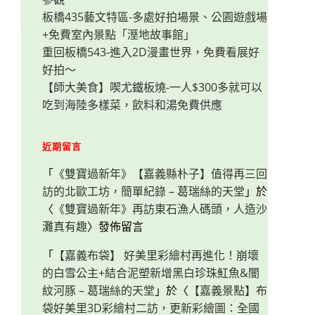
板橋435藝文特區-多處好拍場景、公園遊戲場
+免費室內景點「溼地故事館」
重回板橋543-進入2D漫畫世界，免費看展好
好拍～
【師大美食】喫尤鐵板燒-一人$300多就可以
吃到海陸多樣菜，飲料和湯免費供應
近期留言
「
《雙寶過新年》【嘉義縣朴子】值得再三回
訪的北歐工坊，簡單紀錄 – 葛瑞絲的天堂
」於
〈
《雙寶過新年》再訪東石漁人碼頭，人造沙
灘真有趣
〉發佈留言
「
【嘉義布袋】 好美里彩繪村再進化！崩壞
的白雪公主+結合泥塑新增黑白珍珠魟魚&闇
紋河豚 – 葛瑞絲的天堂
」於〈
【嘉義景點】布
袋好美里3D彩繪村二訪，更新彩繪圖：全國