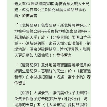
最大3D立體彩繪圖完成-海抹香鯨大戰大王烏
賊，還有白雪公主&傑克與魔豆童話故事彩
繪
〉發佈留言
「
【北投景點】免費景點。新北投哪裡好玩？
地熱谷景觀公園–來看獨特地熱溫泉景觀吧♥ –
葛瑞絲的天堂
」於〈
【北投景點】陽明山竹子
湖。小油坑遊憩區，來看天然火山噴氣孔、崩
塌地形、溫泉與硫磺結晶…等地理景觀，陰雨
天更是猶如人間仙境！
〉發佈留言
「
【雙寶紀錄】意外地帶兩寶回嘉義半個月的
鄉間生活紀錄 – 葛瑞絲的天堂
」於〈
《雙寶過
新年》白水湖抓招潮蟹，巧遇一窩小小狗
〉發
佈留言
「
【桃園】大溪景點。濃情魔幻豆子主題館，
免費參觀親子好去處(餵魚樂+可愛公仔) – 葛
瑞絲的天堂
」於〈
【大溪景點】愛情故事館