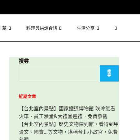
推薦
料理與烘焙食譜
生活分享
Toggle
website
搜尋
搜
尋
search
近期文章
【台北室內景點】國家鐵道博物館-吹冷氣看
火車、員工澡堂&大禮堂巡禮，免費參觀
【台北室內景點】歷史文物陳列館，看得到甲
骨文、國寶…等文物，堪稱台北小故宮，免費
參觀