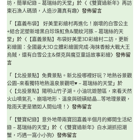
坊，簡單紀錄 – 葛瑞絲的天堂
」於〈
《雙寶過新年》再訪
東石漁人碼頭，人造沙灘真有趣
〉發佈留言
「
【嘉義布袋】 好美里彩繪村再進化！崩壞的白雪公主
+結合泥塑新增黑白珍珠魟魚&闇紋河豚 – 葛瑞絲的天
堂
」於〈
【嘉義景點】布袋好美里3D彩繪村二訪，更新
彩繪圖：全國最大3D立體彩繪圖完成-海抹香鯨大戰大王
烏賊，還有白雪公主&傑克與魔豆童話故事彩繪
〉發佈留
言
「
【北投景點】免費景點。新北投哪裡好玩？地熱谷景觀
公園–來看獨特地熱溫泉景觀吧♥ – 葛瑞絲的天堂
」於
〈
【北投景點】陽明山竹子湖。小油坑遊憩區，來看天然
火山噴氣孔、崩塌地形、溫泉與硫磺結晶…等地理景觀，
陰雨天更是猶如人間仙境！
〉發佈留言
「
【雙寶紀錄】意外地帶兩寶回嘉義半個月的鄉間生活紀
錄 – 葛瑞絲的天堂
」於〈
《雙寶過新年》白水湖抓招潮
蟹，巧遇一窩小小狗
〉發佈留言