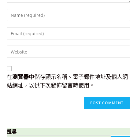
Enter
your
name
Enter
or
your
username
email
to
Enter
address
comment
your
to
website
comment
URL
(optional)
在
瀏覽器
中儲存顯示名稱、電子郵件地址及個人網
站網址，以供下次發佈留言時使用。
搜尋