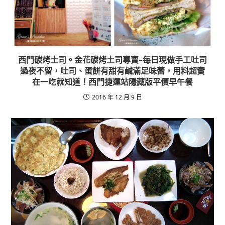
西門碳烤土司。金花碳烤土司專賣–每日現做手工吐司
過夜不留，吐司、蛋餅有甜有鹹滿足味蕾，用料超實
在一吃就知道！西門捷運站隱藏版平價早午餐
2016 年 12 月 9 日