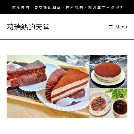
Skip
你 所 做 的 ， 要 交 託 耶 和 華 ， 你 所 謀 的 ， 就 必 成 立 。 箴 16:3
to
content
葛瑞絲的天堂
Menu