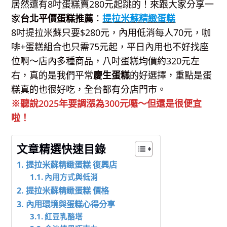
居然還有8吋蛋糕賣280元起跳的！來跟大家分享一
家
台北平價蛋糕推薦
：
提拉米蘇精緻蛋糕
8吋提拉米蘇只要$280元，內用低消每人70元，咖
啡+蛋糕組合也只需75元起，平日內用也不好找座
位啊～店內多種商品，八吋蛋糕均價約320元左
右，真的是我們平常
慶生蛋糕
的好選擇，重點是蛋
糕真的也很好吃，全台都有分店門市。
※聽說2025年要調漲為300元囉～但還是很便宜
啦！
文章精選快速目錄
提拉米蘇精緻蛋糕 復興店
內用方式與低消
提拉米蘇精緻蛋糕 價格
內用環境與蛋糕心得分享
紅豆乳酪塔