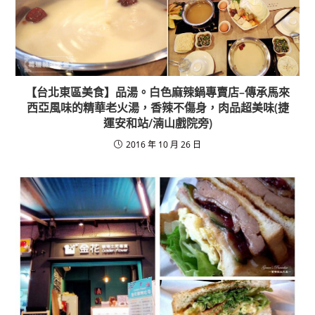
【台北東區美食】品湯。白色麻辣鍋專賣店–傳承馬來
西亞風味的精華老火湯，香辣不傷身，肉品超美味(捷
運安和站/湳山戲院旁)
2016 年 10 月 26 日