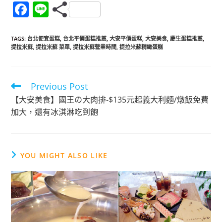
F
Li
a
n
c
e
TAGS
:
台北便宜蛋糕
,
台北平價蛋糕推薦
,
大安平價蛋糕
,
大安美食
,
慶生蛋糕推薦
,
提拉米蘇
,
提拉米蘇 菜單
,
提拉米蘇營業時間
,
提拉米蘇精緻蛋糕
e
b
o
Previous Post
Read
more
o
【大安美食】國王の大肉排-$135元起義大利麵/燉飯免費
articles
加大，還有冰淇淋吃到飽
k
YOU MIGHT ALSO LIKE