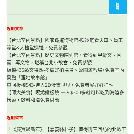
搜
尋
近期文章
【台北室內景點】國家鐵道博物館-吹冷氣看火車、員工
澡堂&大禮堂巡禮，免費參觀
【台北室內景點】歷史文物陳列館，看得到甲骨文、國
寶…等文物，堪稱台北小故宮，免費參觀
板橋435藝文特區-多處好拍場景、公園遊戲場+免費室內
景點「溼地故事館」
重回板橋543-進入2D漫畫世界，免費看展好好拍～
【師大美食】喫尤鐵板燒-一人$300多就可以吃到海陸多
樣菜，飲料和湯免費供應
近期留言
「
《雙寶過新年》【嘉義縣朴子】值得再三回訪的北歐工